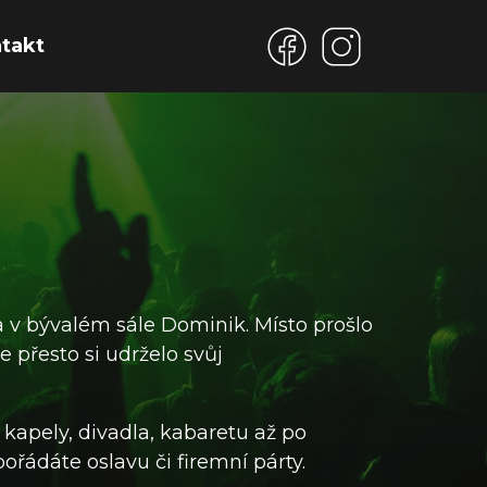
takt
a v bývalém sále Dominik. Místo prošlo
e přesto si udrželo svůj
kapely, divadla, kabaretu až po
ořádáte oslavu či firemní párty.