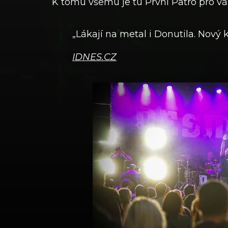
K tomu všemu je tu První Patro pro vá
„Lákají na metal i Donutila. Nový k
IDNES.CZ