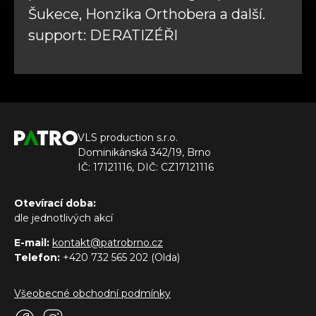
Šukece, Honzika Orthobera a další.
support: DERATIZÉŘI
VLS production s.r.o.
Dominikánská 342/19, Brno
IČ: 17121116, DIČ: CZ17121116
Otevírací doba:
dle jednotlivých akcí
E-mail:
kontakt@patrobrno.cz
Telefon:
+420 732 565 202 (Olda)
Všeobecné obchodní podmínky