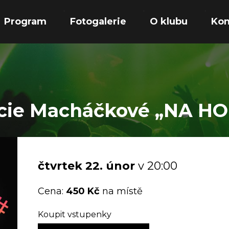
Program
Fotogalerie
O klubu
Kon
ucie Macháčkové „NA H
čtvrtek
22.
únor
v 20:00
Cena:
450 Kč
na místě
Koupit vstupenky