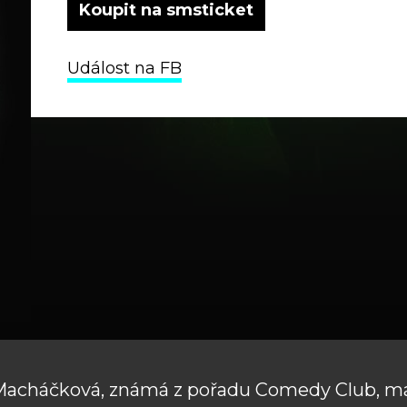
Koupit na smsticket
Událost na FB
Macháčková, známá z pořadu Comedy Club, má