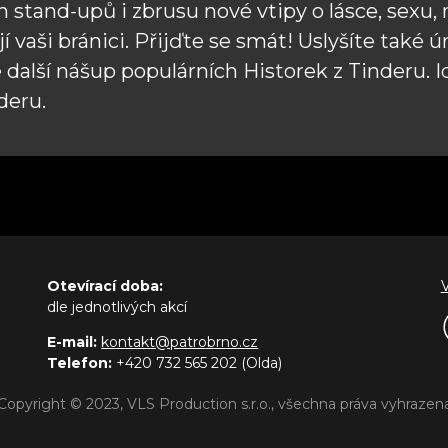
ch stand-upů i zbrusu nové vtipy o lásce, sexu, 
 vaši bránici. Přijďte se smát! Uslyšíte také ú
e další nášup populárních Historek z Tinderu. 
nderu.
Otevírací doba:
dle jednotlivých akcí
E-mail:
kontakt@patrobrno.cz
Telefon:
+420 732 565 202 (Olda)
Copyright © 2023, VLS Production s.r.o., všechna práva vyhrazen