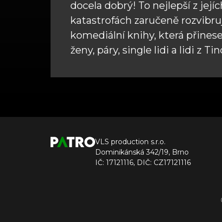
docela dobrý! To nejlepší z její
katastrofách zaručeně rozvibrují
komediální knihy, která přines
ženy, páry, single lidi a lidi z Ti
VLS production s.r.o.
Dominikánská 342/19, Brno
IČ: 17121116, DIČ: CZ17121116