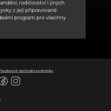
randění, rodičovství i jiných
ryvky z její připravované
Ideální program pro všechny
Všeobecné obchodní podmínky
a