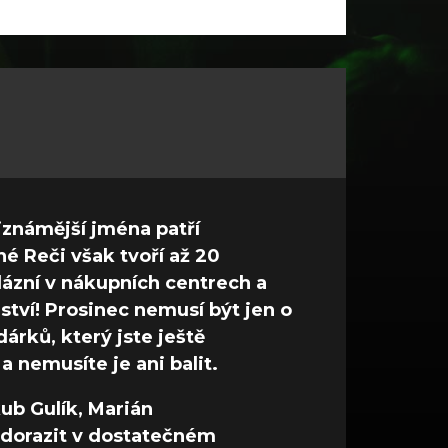
jznámější jména patří
é Reči však tvoří až 20
ázní v nákupních centrech a
tví! Prosinec nemusí být jen o
árků, který jste ještě
a nemusíte je ani balit.
kub Gulík, Marián
 dorazit v dostatečném