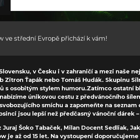
 ve střední Evropě přichází k vám!
Slovensku, v Česku i v zahraničí a mezi naše ne
b Zitron Ťapák nebo Tomáš Hudák. Skupinu Siln
 s osobitým stylem humoru.Zatímco ostatní bl
abízíme únikovou cestu z předvánočního šílens
 osvobozujícího smíchu a zapomeňte na seznam d
prosinci jsou lepší než předčasný vánoční dárek – 
t: Juraj Šoko Tabaček, Milan Docent Sedliak, Ja
 je až od 15 let. Na vystoupení doporučujeme