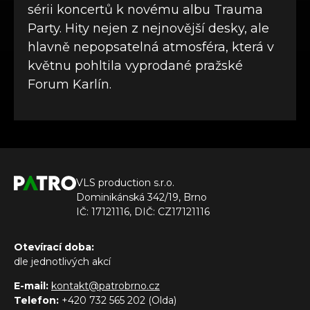
sérii koncertů k novému albu Trauma
Party. Hity nejen z nejnovější desky, ale
hlavně nepopsatelná atmosféra, která v
květnu pohltila vyprodané pražské
Forum Karlín.
VLS production s.r.o.
Dominikánská 342/19, Brno
IČ: 17121116, DIČ: CZ17121116
Otevírací doba:
dle jednotlivých akcí
E-mail:
kontakt@patrobrno.cz
Telefon:
+420 732 565 202 (Olda)