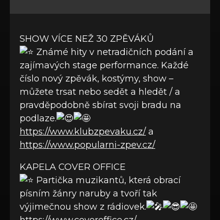
SHOW VÍCE NEŽ 30 ZPĚVÁKŮ
Známé hity v netradičních podání a
zajímavých stage performance. Každé
číslo nový zpěvák, kostýmy, show –
můžete trsat nebo sedět a hledět / a
pravděpodobně sbírat svoji bradu na
podlaze.
https://www.klubzpevaku.cz/
a
https://www.popularni-zpev.cz/
KAPELA COVER OFFICE
Partička muzikantů, která obrací
písním žánry naruby a tvoří tak
výjimečnou show z rádiovek.
https://www.coveroffice.cz/