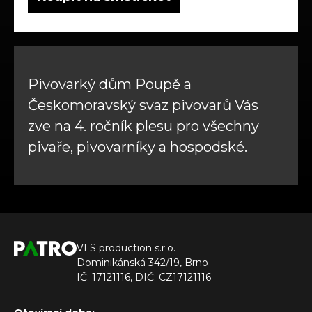
Pivovarký dům Poupě a
Českomoravský svaz pivovarů Vás
zve na 4. ročník plesu pro všechny
pivaře, pivovarníky a hospodské.
VLS production s.r.o.
Dominikánská 342/19, Brno
IČ: 17121116, DIČ: CZ17121116