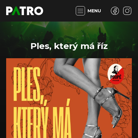
MENU
Ples, který má říz