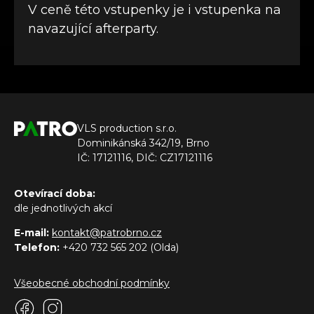
V ceně této vstupenky je i vstupenka na
navazující afterparty.
VLS production s.r.o.
Dominikánská 342/19, Brno
IČ: 17121116, DIČ: CZ17121116
Otevírací doba:
dle jednotlivých akcí
E-mail:
kontakt@patrobrno.cz
Telefon:
+420 732 565 202 (Olda)
Všeobecné obchodní podmínky