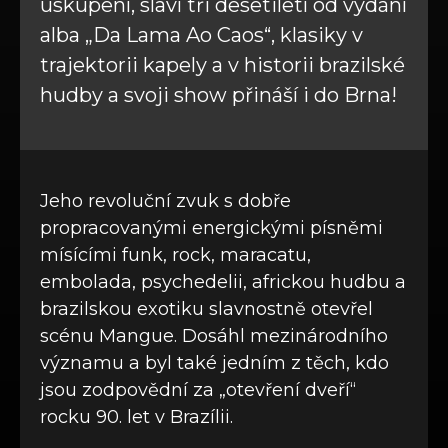
uskupení, slaví tři desetiletí od vydání
alba „Da Lama Ao Caos“, klasiky v
trajektorii kapely a v historii brazilské
hudby a svoji show přináší i do Brna!
Jeho revoluční zvuk s dobře
propracovanými energickými písněmi
mísícími funk, rock, maracatu,
embolada, psychedelii, africkou hudbu a
brazilskou exotiku slavnostně otevřel
scénu Mangue. Dosáhl mezinárodního
významu a byl také jedním z těch, kdo
jsou zodpovědní za „otevření dveří“
rocku 90. let v Brazílii.