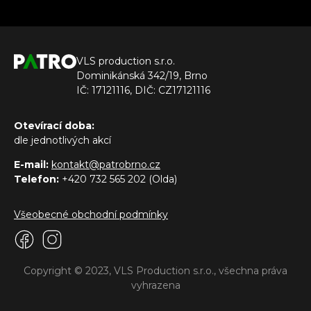
VLS production s.r.o.
Dominikánská 342/19, Brno
IČ: 17121116, DIČ: CZ17121116
Otevírací doba:
dle jednotlivých akcí
E-mail:
kontakt@patrobrno.cz
Telefon:
+420 732 565 202 (Olda)
Všeobecné obchodní podmínky
Copyright © 2023, VLS Production s.r.o., všechna práva
vyhrazena