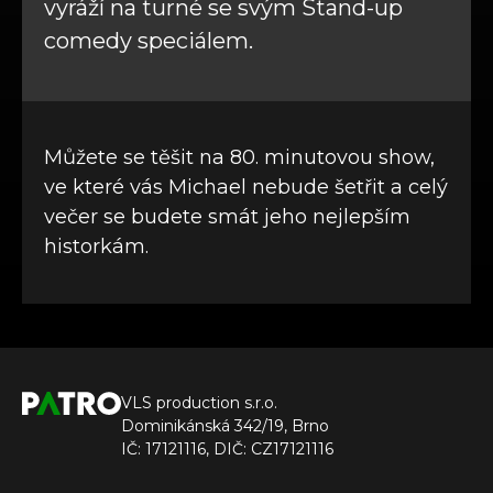
vyráží na turné se svým Stand-up
comedy speciálem.
Můžete se těšit na 80. minutovou show,
ve které vás Michael nebude šetřit a celý
večer se budete smát jeho nejlepším
historkám.
VLS production s.r.o.
Dominikánská 342/19, Brno
IČ: 17121116, DIČ: CZ17121116