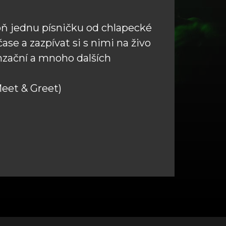
poň jednu písničku od chlapecké
čase a zazpívat si s nimi na živo
enzační a mnoho dalších
Meet & Greet)