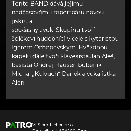
Tento BAND dává jejímu
nadčasovému repertoáru novou
jiskru a
současný zvuk. Skupinu tvoří
špičkoví hudebníci v čele s kytaristou
Igorem Ochepovskym. Hvězdnou
kapelu dále tvoří klávesista Jan Aleš,
basista Ondřej Hauser, bubeník
Michal „Kolouch“ Daněk a vokalistka
Alen.
VLS production s.r.o.
Dominikánská 342/19, Brno