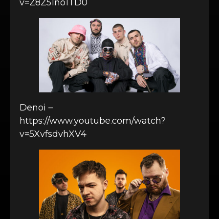
v=Z8Z51no1TD0
Denoi –
https://www.youtube.com/watch?
v=5XvfsdvhXV4