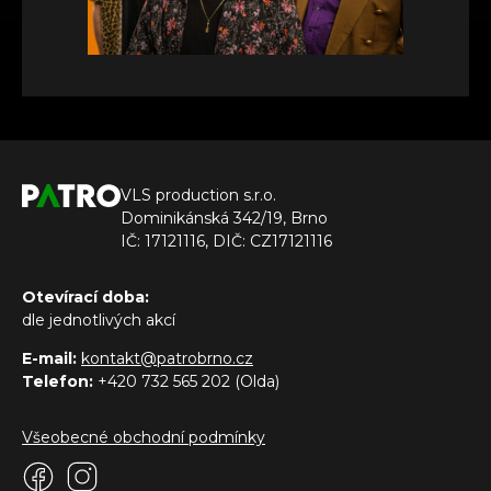
VLS production s.r.o.
Dominikánská 342/19, Brno
IČ: 17121116, DIČ: CZ17121116
Otevírací doba:
dle jednotlivých akcí
E-mail:
kontakt@patrobrno.cz
Telefon:
+420 732 565 202 (Olda)
Všeobecné obchodní podmínky