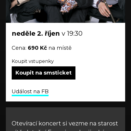
neděle
2.
říjen
v 19:30
Cena:
690 Kč
na místě
Koupit vstupenky
Koupit na smsticket
Událost na FB
Otevírací koncert si vezme na starost