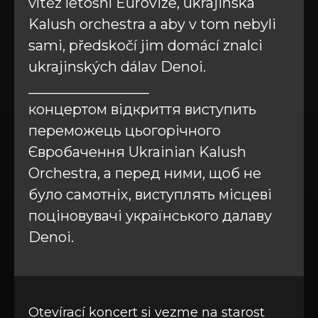
vítěz letošní Eurovize, ukrajinská
Kalush orchestra a aby v tom nebyli
sami, předskočí jim domácí znalci
ukrajinských dálav Denoi.
_________________
концертом відкриття виступить
переможець цьогорічного
Євробачення Ukrainian Kalush
Orchestra, а перед ними, щоб не
було самотніх, виступлять місцеві
поціновувачі українського далаву
Denoi.
Otevírací koncert si vezme na starost