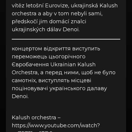
vítěz letošní Eurovize, ukrajinská Kalush
orchestra a aby v tom nebyli sami,
předskočí jim domácí znalci
ukrajinských dálav Denoi.
концертом відкриття виступить
переможець цьогорічного
Євробачення Ukrainian Kalush
Orchestra, а перед ними, щоб не було
самотніх, виступлять місцеві
поціновувачі українського далаву
Denoi.
Kalush orchestra –
https://www.youtube.com/watch?