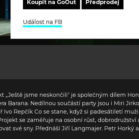
Koupit na GoOut
Předprodej
Událost na FB
ekt „Ještě jsme neskončili“ je společným dílem Hon
a Barana. Nedílnou součástí party jsou i Miri Jir
vo Repčík Co se stane, když si padesátiletí muži
Projekt se zaměřuje na osobní růst, dobrodružství a 
ovat své sny. Přednáší Jiří Langmajer. Petr Horký 