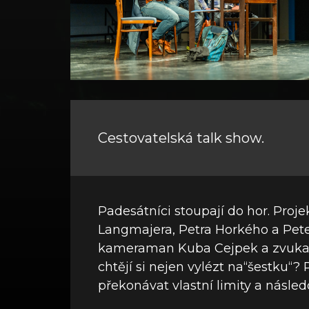
Cestovatelská talk show.
Padesátníci stoupají do hor. Proj
Langmajera, Petra Horkého a Peter
kameraman Kuba Cejpek a zvukař I
chtějí si nejen vylézt na“šestku“? 
překonávat vlastní limity a násled