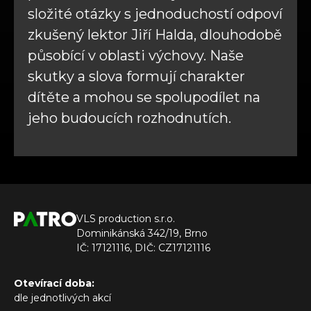
složité otázky s jednoduchostí odpoví
zkušený lektor Jiří Halda, dlouhodobě
působící v oblasti výchovy. Naše
skutky a slova formují charakter
dítěte a mohou se spolupodílet na
jeho budoucích rozhodnutích.
VLS production s.r.o.
Dominikánská 342/19, Brno
IČ: 17121116, DIČ: CZ17121116
Otevírací doba:
dle jednotlivých akcí