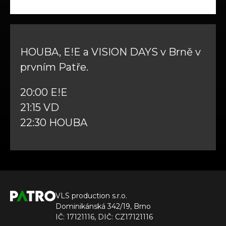
HOUBA, E!E a VISION DAYS v Brně v
prvním Patře.
20:00 E!E
21:15 VD
22:30 HOUBA
VLS production s.r.o.
Dominikánská 342/19, Brno
IČ: 17121116, DIČ: CZ17121116