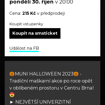
pondělí
30.
říjen
v 20:00
Cena:
215 Kč
v předprodeji
Koupit vstupenky
Koupit na smsticket
Událost na FB
MUNI HALLOWEEN 2023
-
Tradiční maškarní akce po roce opět
v oblíbeném prostoru v Centru Brna!
► NEJVĚTŠÍ UNIVERZITNÍ