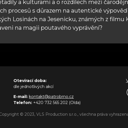
větadíly a kulturami a o rozdílech mezi čaroděj
kých procesů s důrazem na autentické výpovědi 
h Losinách na Jesenicku, známých z filmu Kl
aveni na magii poutavého vyprávění?
Otevírací doba:
dle jednotlivých akcí
E-mail:
kontakt@patrobrno.cz
Telefon:
+420 732 565 202 (Olda)
Copyright © 2023, VLS Production s.r.o., všechna práva vyhrazen