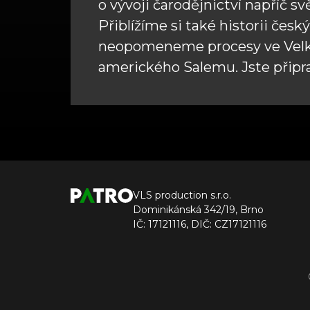
o vývoji čarodějnictví napříč s
Přiblížíme si také historii čes
neopomeneme procesy ve Velkýc
amerického Salemu. Jste připr
VLS production s.r.o.
Dominikánská 342/19, Brno
IČ: 17121116, DIČ: CZ17121116