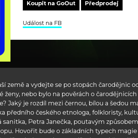
Koupit na GoOut
Předprodej
Událost na FB
ší země a vydejte se po stopách čarodějnic od
é ženy, nebo bylo na pověrách o čarodějnicích
? Jaký je rozdíl mezi černou, bílou a šedou mag
 předního českého etnologa, folkloristy, kult
ná sanitka, Petra Janečka, poutavým způsobem p
pu. Hovořit bude o základních typech magie a