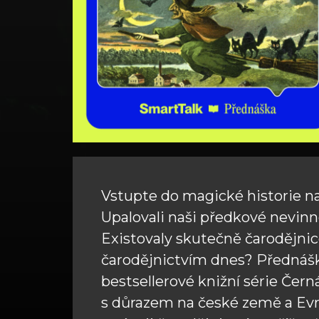
Vstupte do magické historie na
Upalovali naši předkové nevinn
Existovaly skutečně čarodějnice
čarodějnictvím dnes? Přednáška
bestsellerové knižní série Čer
s důrazem na české země a Evro