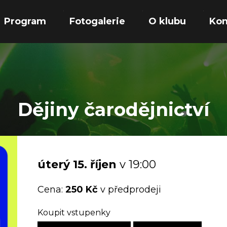
Program
Fotogalerie
O klubu
Kon
Dějiny čarodějnictví
úterý
15.
říjen
v 19:00
Cena:
250 Kč
v předprodeji
Koupit vstupenky