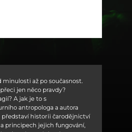
 minulosti až po současnost.
 přeci jen něco pravdy?
ií? A jak je to s
urního antropologa a autora
ředstaví historii čarodějnictví
 principech jejich fungování,