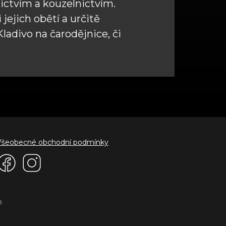
nictvím a kouzelnictvím.
jejich obětí a určitě
adivo na čarodějnice, či
Všeobecné obchodní podmínky
a