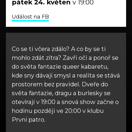
pátek
24.
květen
v 19:00
Událost na FB
Co se ti včera zdálo? A co by se ti
mohlo zdát zítra? Zavři oči a ponoř se
do světa fantazie queer kabaretu,
kde sny dávají smysl a realita se stává
prostorem bez pravidel. Dveře do
světa fantazie, dragu a burlesky se
otevírají v 19:00 a snová show začne o
hodinu později ve 20:00 v klubu
První patro.