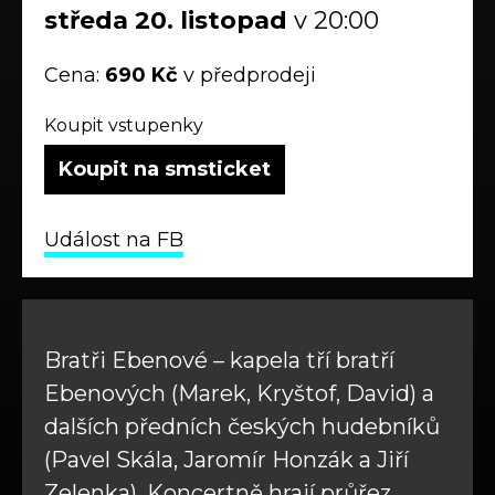
středa
20.
listopad
v 20:00
Cena:
690 Kč
v předprodeji
Koupit vstupenky
Koupit na smsticket
Událost na FB
Bratři Ebenové – kapela tří bratří
Ebenových (Marek, Kryštof, David) a
dalších předních českých hudebníků
(Pavel Skála, Jaromír Honzák a Jiří
Zelenka). Koncertně hrají průřez