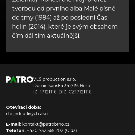
tvorbou od prvního alba Malé písně
do tmy (1984) až po poslední Čas
holin (2014), které je svým obsahem
čím dál tím aktuálnější.
VLS production s.r.o.
Dominikánská 342/19, Brno
IČ: 17121116, DIČ: CZ17121116
Otevírací doba:
dle jednotlivých akcí
E-mail:
kontakt@patrobrno.cz
Telefon:
+420 732 565 202 (Olda)