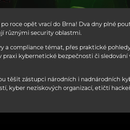
 po roce opět vrací do Brna! Dva dny plné p
jí různými security oblastmi.
ivy a compliance témat, přes praktické pohled
 praxi kybernetické bezpečnosti či sledování v
ou těšit zástupci národních i nadnárodních ky
tí, kyber neziskových organizací, etičtí hackeř