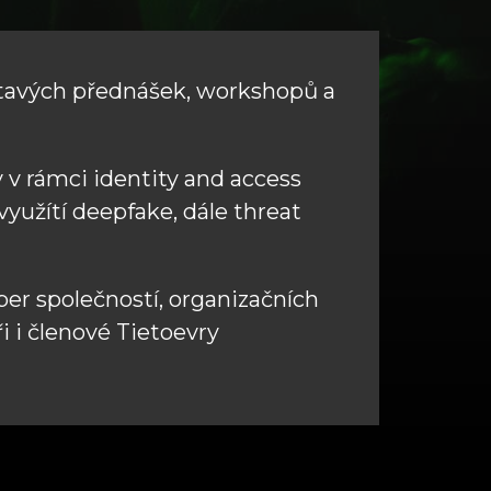
outavých přednášek, workshopů a
y v rámci identity and access
yužítí deepfake, dále threat
ber společností, organizačních
i i členové Tietoevry