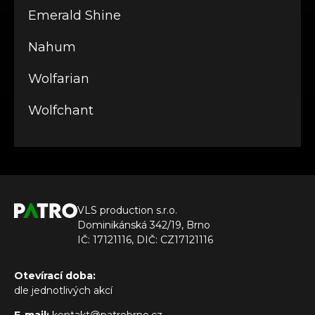
Emerald Shine
Nahum
Wolfarian
Wolfchant
VLS production s.r.o.
Dominikánská 342/19, Brno
IČ: 17121116, DIČ: CZ17121116
Otevírací doba:
dle jednotlivých akcí